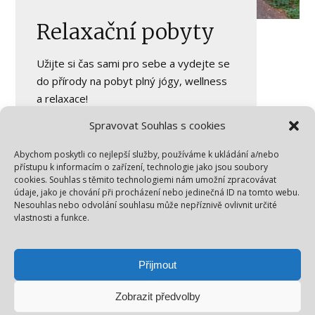
Relaxační pobyty
Užijte si čas sami pro sebe a vydejte se
do přírody na pobyt plný jógy, wellness
a relaxace!
Spravovat Souhlas s cookies
Abychom poskytli co nejlepší služby, používáme k ukládání a/nebo
přístupu k informacím o zařízení, technologie jako jsou soubory
Více informací
cookies. Souhlas s těmito technologiemi nám umožní zpracovávat
údaje, jako je chování při procházení nebo jedinečná ID na tomto webu.
relaxační pobyty
Nesouhlas nebo odvolání souhlasu může nepříznivě ovlivnit určité
vlastnosti a funkce.
Přijmout
Zobrazit předvolby
© 2026 Zuzka Strážnická