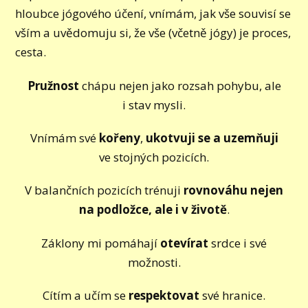
hloubce jógového účení, vnímám, jak vše souvisí se
vším a uvědomuju si, že vše (včetně jógy) je proces,
cesta.
Pružnost
chápu nejen jako rozsah pohybu, ale
i stav mysli.
Vnímám své
kořeny
,
ukotvuji se a uzemňuji
ve stojných pozicích.
V balančních pozicích trénuji
rovnováhu nejen
na podložce, ale i v životě
.
Záklony mi pomáhají
otevírat
srdce i své
možnosti.
Cítím a učím se
respektovat
své hranice.