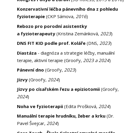
Konzervativní léčba pánevního dna z pohledu
fyzioterapie
(CKP Sámova,
2016
)
Rebozo pro porodní asistentky
a fyzioterapeuty
(Kristina Zemánková,
2023
)
DNS FIT KID podle prof. Koláře
(DNS,
2023
)
Diastáza
- diagnóza a strategie léčby, manuální
terapie, aktivní terapie (GrooFy,
2023 a 2024
)
Pánevní dno
(GrooFy,
2023
)
Jizvy
(GrooFy,
2024
)
Jizvy po císařském řezu a epiziotomii
(GrooFy,
2024
)
Noha ve fyzioterapii
(Edita Prošková,
2024
)
Manuální terapie hrudníku, žeber a krku
(Dr.
Pavel Švejcar,
2024
)
Core Touch - Škola Celostní smyslné masáže