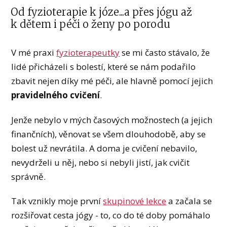
Od fyzioterapie k józe...a přes jógu až
k dětem i péči o ženy po porodu
V mé praxi
f
yzioterapeutky
se mi často stávalo, že
lidé přicházeli s bolestí, které se nám podařilo
zbavit nejen díky mé péči, ale hlavně pomocí jejich
pravidelného cvičení
.
Jenže nebylo v mých časových možnostech (a jejich
finančních), věnovat se všem dlouhodobě, aby se
bolest už nevrátila. A doma je cvičení nebavilo,
nevydrželi u něj, nebo si nebyli jistí, jak cvičit
správně.
Tak vznikly moje první
skupinové lekce
a začala se
rozšiřovat cesta jógy - to, co do té doby pomáhalo