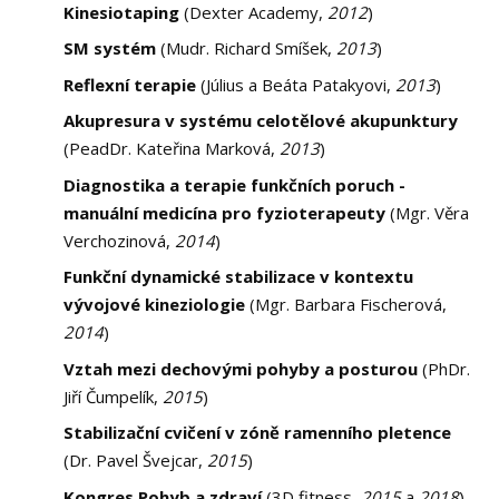
Kinesiotaping
(Dexter Academy,
2012
)
SM systém
(Mudr. Richard Smíšek,
2013
)
Reflexní terapie
(Július a Beáta Patakyovi,
2013
)
Akupresura v systému celotělové akupunktury
(PeadDr. Kateřina Marková,
2013
)
Diagnostika a terapie funkčních poruch -
manuální medicína pro fyzioterapeuty
(Mgr. Věra
Verchozinová,
2014
)
Funkční dynamické stabilizace v kontextu
vývojové kineziologie
(Mgr. Barbara Fischerová,
2014
)
Vztah mezi dechovými pohyby a posturou
(PhDr.
Jiří Čumpelík,
2015
)
Stabilizační cvičení v zóně ramenního pletence
(Dr. Pavel Švejcar,
2015
)
Kongres Pohyb a zdraví
(3D fitness,
2015
a
2018
)