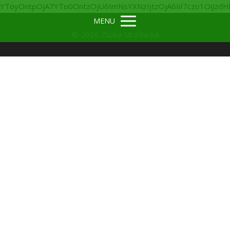
YToyOntpOjA7YTo0OntzOjU6ImNsYXNzIjtzOjA6IiI7czo1OiJzdH
MENU
© 2026 Zuzka Strážnická