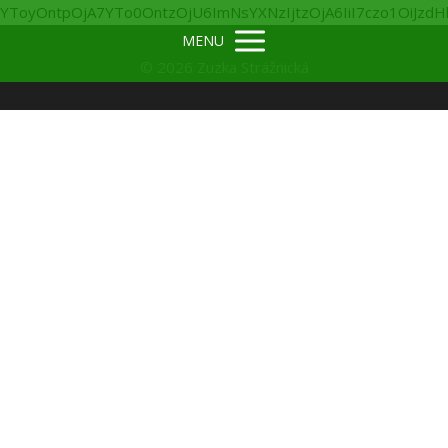
YToyOntpOjA7YTo0OntzOjU6ImNsYXNzIjtzOjA6I
MENU
© 2026 Zuzka Strážnická