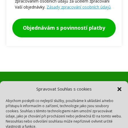
zpracováním osobních údajů za účelem zpracování
Vaší objednávky.
Zásady zpracování osobních údajů
Objednávám s povinností platby
Spravovat Souhlas s cookies
Potřebujete pomoc?
Abychom poskytli co nejlepší služby, používáme k ukládání a/nebo
přístupu k informacím o zařízení, technologie jako jsou soubory
cookies. Souhlas s těmito technologiemi nám umožní zpracovávat
údaje, jako je chování při procházení nebo jedinečná ID na tomto webu.
Napište mi na fyzio@zuzkastraznicka.cz.
Nesouhlas nebo odvolání souhlasu může nepříznivě ovlivnit určité
vlastnosti a funkce.