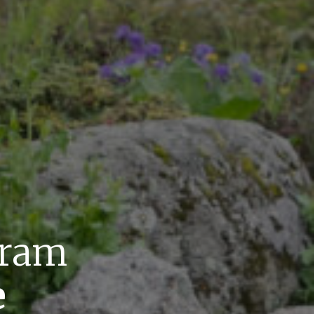
gram
e