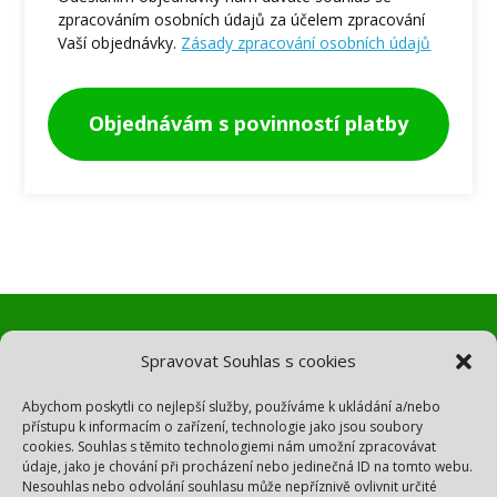
zpracováním osobních údajů za účelem zpracování
Vaší objednávky.
Zásady zpracování osobních údajů
Objednávám s povinností platby
Spravovat Souhlas s cookies
Potřebujete pomoc?
Abychom poskytli co nejlepší služby, používáme k ukládání a/nebo
přístupu k informacím o zařízení, technologie jako jsou soubory
cookies. Souhlas s těmito technologiemi nám umožní zpracovávat
údaje, jako je chování při procházení nebo jedinečná ID na tomto webu.
Napište mi na fyzio@zuzkastraznicka.cz.
Nesouhlas nebo odvolání souhlasu může nepříznivě ovlivnit určité