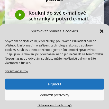
Koukni do své e-mailové
schránky a potvrď e-mail.
Najdi e-mail od
Spravovat Souhlas s cookies
fyzio@zuzkastraznicka.cz
s předmětem: Prosím potvrď e-mail.
Abychom poskytli co nejlepší služby, používáme k ukládání a/nebo
přístupu k informacím o zařízení, technologie jako jsou soubory
Pokud zprávu nenajdeš,
cookies. Souhlas s těmito technologiemi nám umožní zpracovávat
zkontroluj prosím i složky
údaje, jako je chování při procházení nebo jedinečná ID na tomto webu.
PROMO/ HROMADNÁ/
Nesouhlas nebo odvolání souhlasu může nepříznivě ovlivnit určité
vlastnosti a funkce.
SPAM.
Přesuň zprávu do doručené, aby ti e-
Spravovat služby
maily ode mě nepadaly do spamu.
Přijmout
Zobrazit předvolby
Ochrana osobních údajů