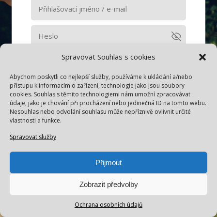
Spravovat Souhlas s cookies
Pamatovat si mě
Abychom poskytli co nejlepší služby, používáme k ukládání a/nebo
Přihlásit se
přístupu k informacím o zařízení, technologie jako jsou soubory
cookies. Souhlas s těmito technologiemi nám umožní zpracovávat
údaje, jako je chování při procházení nebo jedinečná ID na tomto webu.
Nesouhlas nebo odvolání souhlasu může nepříznivě ovlivnit určité
Zapomněli jste heslo?
vlastnosti a funkce.
Spravovat služby
Přijmout
Zobrazit předvolby
Ochrana osobních údajů