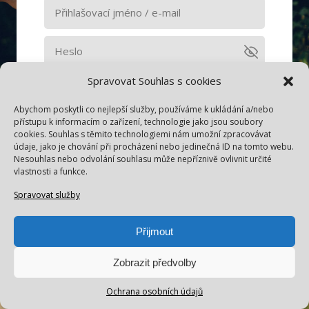
Spravovat Souhlas s cookies
Pamatovat si mě
Abychom poskytli co nejlepší služby, používáme k ukládání a/nebo
Přihlásit se
přístupu k informacím o zařízení, technologie jako jsou soubory
cookies. Souhlas s těmito technologiemi nám umožní zpracovávat
údaje, jako je chování při procházení nebo jedinečná ID na tomto webu.
Nesouhlas nebo odvolání souhlasu může nepříznivě ovlivnit určité
Zapomněli jste heslo?
vlastnosti a funkce.
Spravovat služby
Přijmout
Zobrazit předvolby
Ochrana osobních údajů