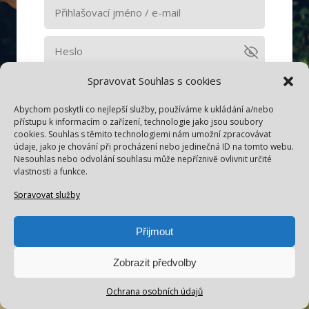
Spravovat Souhlas s cookies
Pamatovat si mě
Abychom poskytli co nejlepší služby, používáme k ukládání a/nebo
Přihlásit se
přístupu k informacím o zařízení, technologie jako jsou soubory
cookies. Souhlas s těmito technologiemi nám umožní zpracovávat
údaje, jako je chování při procházení nebo jedinečná ID na tomto webu.
Nesouhlas nebo odvolání souhlasu může nepříznivě ovlivnit určité
Zapomněli jste heslo?
vlastnosti a funkce.
Spravovat služby
Přijmout
Zobrazit předvolby
Ochrana osobních údajů