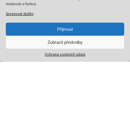
vlastnosti a funkce.
Spravovat služby
Přijmout
Zobrazit předvolby
Ochrana osobních údajů
Prošla jsi kurz Cvičení
pro nosící maminky, ale
po jeho skončení jsi