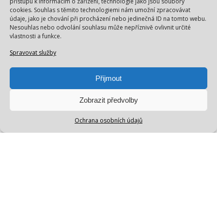
přístupu k informacím o zařízení, technologie jako jsou soubory
cookies. Souhlas s těmito technologiemi nám umožní zpracovávat
údaje, jako je chování při procházení nebo jedinečná ID na tomto webu.
Nesouhlas nebo odvolání souhlasu může nepříznivě ovlivnit určité
vlastnosti a funkce.
Spravovat služby
Přijmout
Zobrazit předvolby
Ochrana osobních údajů
Nosíš miminko v šátku
nebo nosítku, ale stává