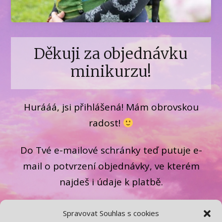
Děkuji za objednávku
minikurzu!
Hurááá, jsi přihlášená! Mám obrovskou
radost!
Do Tvé e-mailové schránky teď putuje e-
mail o potvrzení objednávky, ve kterém
najdeš i údaje k platbě.
Minikurz začíná
3. 1. 2024
ve speciální
Spravovat Souhlas s cookies
facebookové skupině.