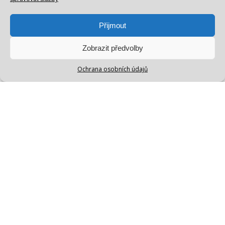
Přijmout
Zobrazit předvolby
Ochrana osobních údajů
Nosíš miminko v šátku
nebo nosítku, ale stává
se ti, že tě z nošení bolí
záda?